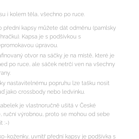
u i kolem těla, všechno po ruce.
o přední kapsy můžete dát odměnu (pamlsky
 hračku). Kapsa je s podšívkou s
epromokavou úpravou.
finovaný otvor na sáčky je na místě, které je
ed po ruce, ale sáček netrčí ven na všechny
rany.
ky nastavitelnému popruhu lze tašku nosit
uď jako crossbody nebo ledvinku.
abelek je vlastnoručně ušitá v České
e, ruční výrobnou, proto se mohou od sebe
t :-)
ko-koženky, uvnitř přední kapsy je podšívka s