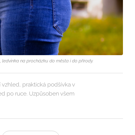
, ledvinka na procházku do města i do přírody.
 vzhled, praktická podšívka v
hned po ruce. Uzpůsoben všem