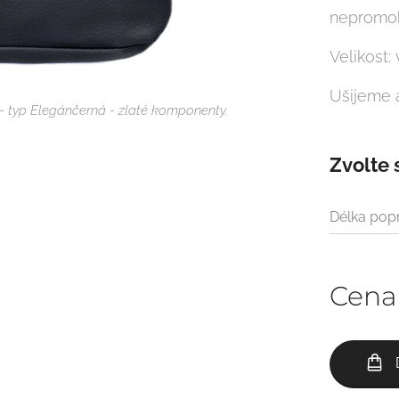
nepromo
Velikost:
Ušijeme 
 typ Elegánčerná - zlaté komponenty.
Zvolte 
Délka pop
Cena
 jako ledvinku, nebo jako kabelku.