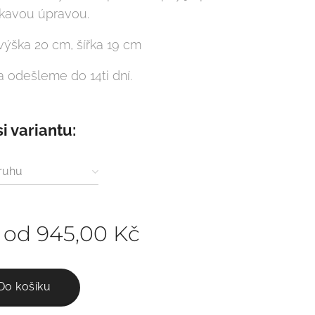
kavou úpravou.
 výška 20 cm, šířka 19 cm
a odešleme do 14ti dní.
si variantu:
ruhu
 od
945,00
Kč
Do košíku