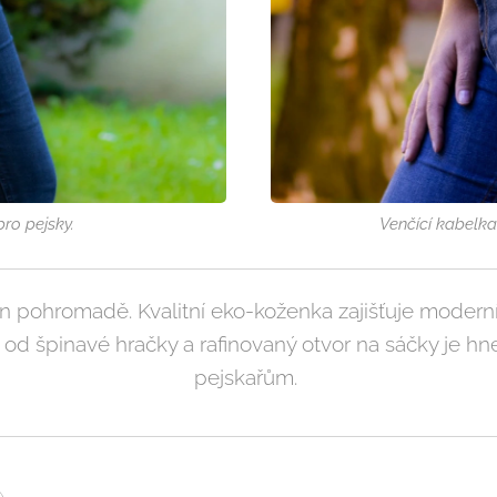
ro pejsky.
Venčící kabelka
fon pohromadě. Kvalitní eko-koženka zajišťuje moderní
í od špinavé hračky a rafinovaný otvor na sáčky je 
pejskařům.