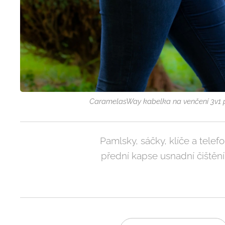
CaramelasWay kabelka na venčení 3v1 p
Pamlsky, sáčky, klíče a tele
přední kapse usnadní čištěn