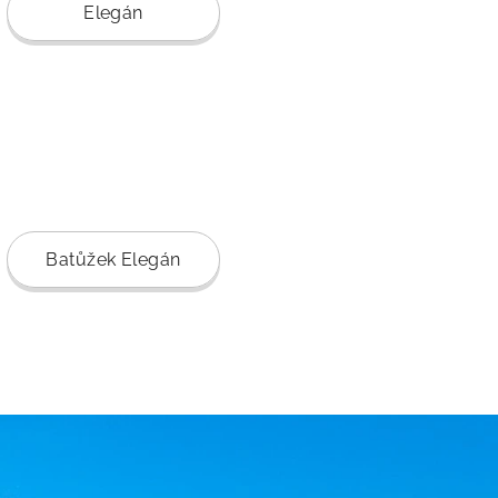
Elegán
Batůžek Elegán