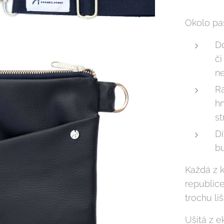
Okolo pas
D
či
n
Ra
hn
st
Dí
b
Každá z k
republic
trochu liši
Ušitá z e