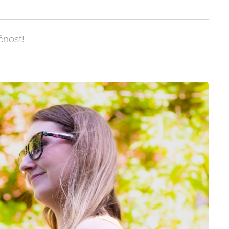
čnost!