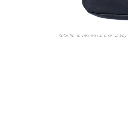
Kabelka na venčení CaramelasWay -
Elegantní pamlskovník lze nosit