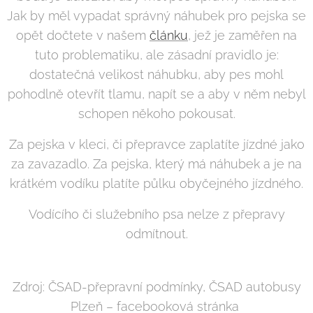
Jak by měl vypadat správný náhubek pro pejska se
opět dočtete v našem
článku
, jež je zaměřen na
tuto problematiku, ale zásadní pravidlo je:
dostatečná velikost náhubku, aby pes mohl
pohodlně otevřít tlamu, napít se a aby v něm nebyl
schopen někoho pokousat.
Za pejska v kleci, či přepravce zaplatíte jízdné jako
za zavazadlo. Za pejska, který má náhubek a je na
krátkém vodíku platíte půlku obyčejného jízdného.
Vodícího či služebního psa nelze z přepravy
odmítnout.
Zdroj: ČSAD-přepravní podmínky, ČSAD autobusy
Plzeň – facebooková stránka