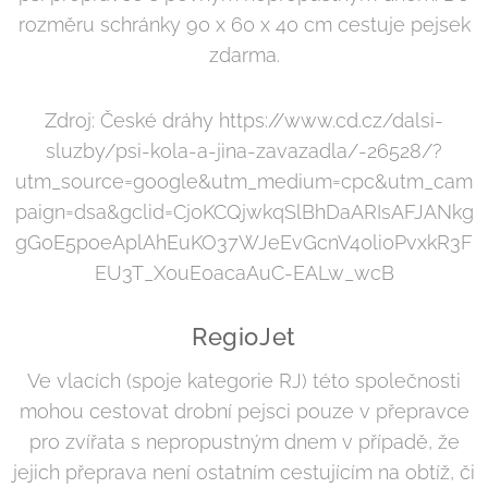
rozměru schránky 90 x 60 x 40 cm cestuje pejsek
zdarma.
Zdroj: České dráhy https://www.cd.cz/dalsi-
sluzby/psi-kola-a-jina-zavazadla/-26528/?
utm_source=google&utm_medium=cpc&utm_cam
paign=dsa&gclid=Cj0KCQjwkqSlBhDaARIsAFJANkg
gG0E5poeAplAhEuKO37WJeEvGcnV40li0PvxkR3F
EU3T_X0uE0acaAuC-EALw_wcB
RegioJet
Ve vlacích (spoje kategorie RJ) této společnosti
mohou cestovat drobní pejsci pouze v přepravce
pro zvířata s nepropustným dnem v případě, že
jejich přeprava není ostatním cestujícím na obtíž, či