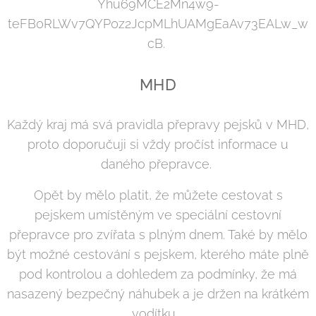
Yhu69MCE2Mn4w9-
teFB0RLWv7QYP0z2JcpMLhUAMgEaAv73EALw_w
cB.
MHD
Každý kraj má svá pravidla přepravy pejsků v MHD,
proto doporučuji si vždy pročíst informace u
daného přepravce.
Opět by mělo platit, že můžete cestovat s
pejskem umístěným ve speciální cestovní
přepravce pro zvířata s plným dnem. Také by mělo
být možné cestování s pejskem, kterého máte plně
pod kontrolou a dohledem za podmínky, že má
nasazený bezpečný náhubek a je držen na krátkém
vodítku.