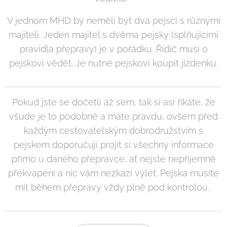
V jednom MHD by neměli být dva pejsci s různými
majiteli. Jeden majitel s dvěma pejsky (splňujícími
pravidla přepravy) je v pořádku. Řidič musí o
pejskovi vědět. Je nutné pejskovi koupit jízdenku.
Pokud jste se dočetli až sem, tak si asi říkáte, že
všude je to podobné a máte pravdu, ovšem před
každým cestovatelským dobrodružstvím s
pejskem doporučuji projít si všechny informace
přímo u daného přepravce, ať nejste nepříjemně
překvapení a nic vám nezkazí výlet. Pejska musíte
mít během přepravy vždy plně pod kontrolou.