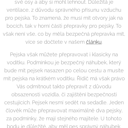
své osy a aby si mohl lehnout. Důležitá je
ventilace, z důvodu správného přísunu vzduchu
pro pejska. To znamená, že musí mít otvory jak na
bocích, tak v horní části přepravky pro pejsky. To
však není vše, co by měla bezpečná přepravka mít,
více se dočtete v našem
článku
.
Pejska však můžete přepravovat i klasicky na
vodítku. Podmínkou je bezpečný náhubek, který
bude mít pejsek nasazen po celou cestu a musíte
mít pejska na krátkém vodítku. Řidič má však právo
Vás odmítnout takto přepravit z důvodu
obsazenosti vozidla, či zajištění bezpečnosti
cestujících. Pejsek nesmí sedět na sedadle. Jeden
člověk může přepravovat maximálně dva pejsky,
za podmínky, že mají stejného majitele. U tohoto
bodu je důležité, aby měl pes správný náhubek.