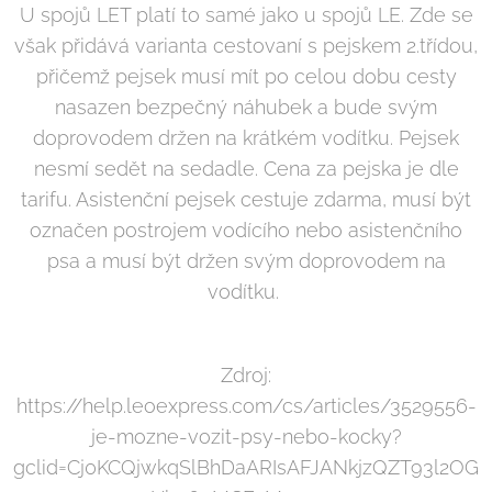
U spojů LET platí to samé jako u spojů LE. Zde se
však přidává varianta cestovaní s pejskem 2.třídou,
přičemž pejsek musí mít po celou dobu cesty
nasazen bezpečný náhubek a bude svým
doprovodem držen na krátkém vodítku. Pejsek
nesmí sedět na sedadle. Cena za pejska je dle
tarifu. Asistenční pejsek cestuje zdarma, musí být
označen postrojem vodícího nebo asistenčního
psa a musí být držen svým doprovodem na
vodítku.
Zdroj:
https://help.leoexpress.com/cs/articles/3529556-
je-mozne-vozit-psy-nebo-kocky?
gclid=Cj0KCQjwkqSlBhDaARIsAFJANkjzQZT93l2OG