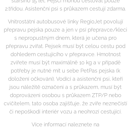
staršího 15 let. Pejsci mohou cestovat pouze
2.třídou. Asistenční psi s průkazem cestují zdarma.
Vnitrostátní autobusové linky RegioJet povolují
přepravu pejska pouze a jen v psí přepravce/kleci
s nepropustným dnem, která je učena pro
přepravu zvířat. Pejsek musí být celou cestu pod
dohledem cestujícího v přepravce. Hmotnost
zvířete musí být maximálně 10 kg a v případě
potřeby je nutné mít u sebe PetPas pejska (k
doložení očkování). Vodící a asistenční psi, kteří
jsou náležitě označeni a s průkazem, musí být
doprovázeni osobou s průkazem ZTP/P nebo
cvičitelem, tato osoba zajišťuje, že zvíře neznečistí
či nepoškodí interiér vozu a neohrozí cestující.
Více informací naleznete na