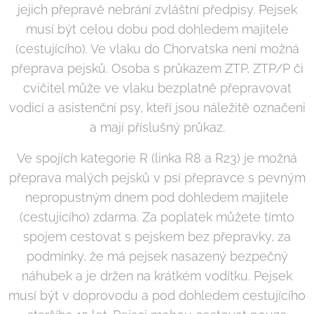
jejich přepravě nebrání zvláštní předpisy. Pejsek
musí být celou dobu pod dohledem majitele
(cestujícího). Ve vlaku do Chorvatska není možná
přeprava pejsků. Osoba s průkazem ZTP, ZTP/P či
cvičitel může ve vlaku bezplatně přepravovat
vodicí a asistenční psy, kteří jsou náležitě označeni
a mají příslušný průkaz.
Ve spojích kategorie R (linka R8 a R23) je možná
přeprava malých pejsků v psí přepravce s pevným
nepropustným dnem pod dohledem majitele
(cestujícího) zdarma. Za poplatek můžete tímto
spojem cestovat s pejskem bez přepravky, za
podmínky, že má pejsek nasazený bezpečný
náhubek a je držen na krátkém vodítku. Pejsek
musí být v doprovodu a pod dohledem cestujícího