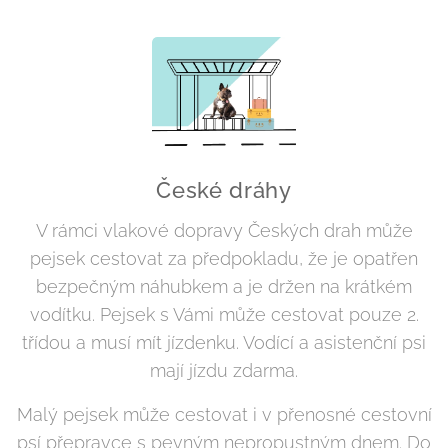
České dráhy
V rámci vlakové dopravy Českých drah může
pejsek cestovat za předpokladu, že je opatřen
bezpečným náhubkem a je držen na krátkém
vodítku. Pejsek s Vámi může cestovat pouze 2.
třídou a musí mít jízdenku. Vodící a asistenční psi
mají jízdu zdarma.
Malý pejsek může cestovat i v přenosné cestovní
psí přepravce s pevným nepropustným dnem. Do