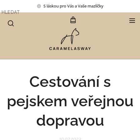
S láskou pro Vás a Vaše mazlíčky
HLEDAT
Cestování s
pejskem veřejnou
dopravou
10.07.2023